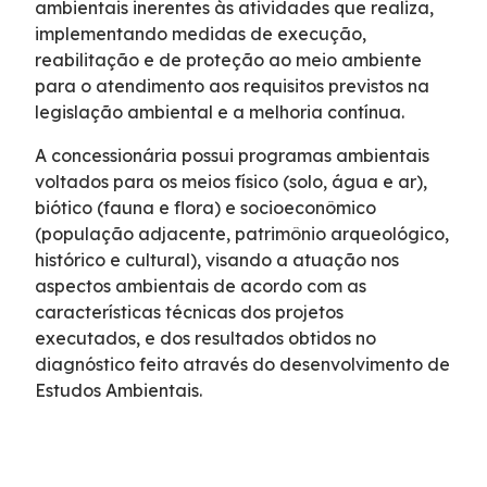
ambientais inerentes às atividades que realiza,
Serviço de Atendimento ao Usuário - SAU
implementando medidas de execução,
reabilitação e de proteção ao meio ambiente
para o atendimento aos requisitos previstos na
Combate a Focos de Incêndio
legislação ambiental e a melhoria contínua.
Faixa de Domínio
A concessionária possui programas ambientais
voltados para os meios físico (solo, água e ar),
biótico (fauna e flora) e socioeconômico
Links Úteis
(população adjacente, patrimônio arqueológico,
histórico e cultural), visando a atuação nos
Tráfego Mensal
aspectos ambientais de acordo com as
características técnicas dos projetos
executados, e dos resultados obtidos no
Estatística de acidentes
diagnóstico feito através do desenvolvimento de
Estudos Ambientais.
Revistas
Notícias