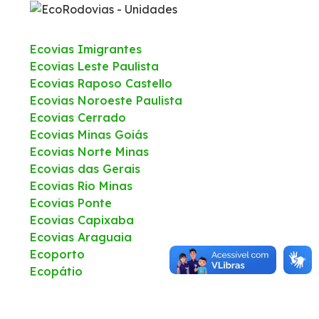
Sustentabilidade
Ecovias Imigrantes
Ecovias Leste Paulista
Compromissos Agenda ESG 2030
Ecovias Raposo Castello
Ecovias Noroeste Paulista
Compromisso de Regularização Ambiental
Ecovias Cerrado
Ecovias Minas Goiás
Política de Sustentabilidade
Ecovias Norte Minas
Ecovias das Gerais
Ecovias Rio Minas
Mapa da via
Ecovias Ponte
Ecovias Capixaba
Atendimento
Ecovias Araguaia
Ecoporto
Ressarcimento
Ecopátio
Dúvidas