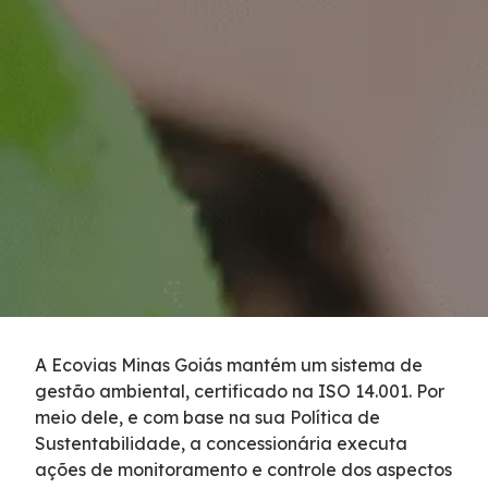
Inspeção de Tráfego
Tarifas de Pedágio
Agenda de Obras
Histórico de obras
Carta ao Usuário
Socorro Mecânico
A Ecovias Minas Goiás mantém um sistema de
gestão ambiental, certificado na ISO 14.001. Por
Socorro Médico
meio dele, e com base na sua Política de
Sustentabilidade, a concessionária executa
Apreensão de Animais
ações de monitoramento e controle dos aspectos