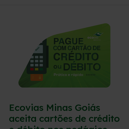
Sustentabilidade
Compromissos Agenda ESG 2030
Compromisso de Regularização Ambiental
Política de Sustentabilidade
Mapa da via
Atendimento
Ecovias Minas Goiás
Ressarcimento
aceita cartões de crédito
Dúvidas