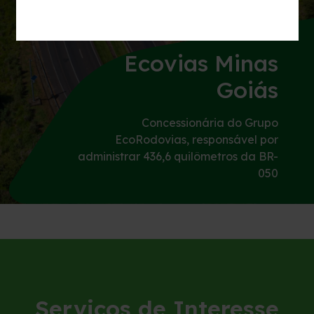
Inspeção de Tráfego
Tarifas de Pedágio
Ecovias Minas
Goiás
Agenda de Obras
Concessionária do Grupo
Histórico de obras
EcoRodovias, responsável por
administrar 436,6 quilômetros da BR-
050
Carta ao Usuário
Socorro Mecânico
Socorro Médico
Apreensão de Animais
Serviços de Interesse