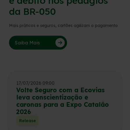
e débito nos pedágios
da BR-050
Fornecedores
Mais práticos e seguros, cartões agilizam o pagamento
Trabalhe Conosco
Saiba Mais
17/07/2026 09:00
Volte Seguro com a Ecovias
leva conscientização e
caronas para a Expo Catalão
2026
Release