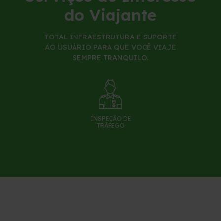
do Viajante
Serviço de Atendimento ao Usuário - SAU
TOTAL INFRAESTRUTURA E SUPORTE
Combate a Focos de Incêndio
AO USUÁRIO PARA QUE VOCÊ VIAJE
SEMPRE TRANQUILO.
Faixa de Domínio
Links Úteis
INSPEÇÃO DE
Tráfego Mensal
TRÁFEGO
Estatística de acidentes
Revistas
Notícias