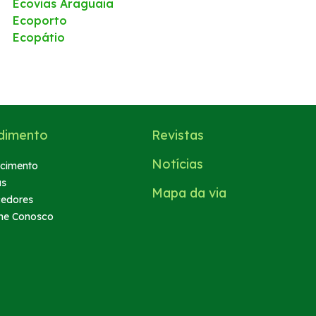
Ecovias Araguaia
Ecoporto
Ecopátio
dimento
Revistas
Notícias
cimento
as
Mapa da via
cedores
he Conosco