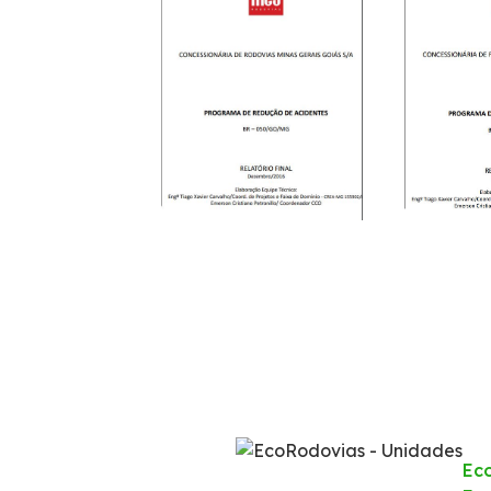
Apreensão de Animais
Serviço de Atendimento ao Usuário - SAU
Combate a Focos de Incêndio
Faixa de Domínio
Links Úteis
Tráfego Mensal
Estatística de acidentes
Revistas
Ec