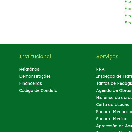
Eco
Notícias
Ec
Ec
Ec
Sustentabilidade
Compromissos Agenda ESG 2030
Institucional
Serviços
Compromisso de Regularização Ambiental
Relatórios
PRA
Política de Sustentabilidade
Demonstrações
Inspeção de Tráf
Financeiras
Tarifas de Pedági
Mapa da via
Código de Conduta
Agenda de Obras
Histórico de obra
Carta ao Usuário
Atendimento
Socorro Mecânic
Socorro Médico
Ressarcimento
Apreensão de Ani