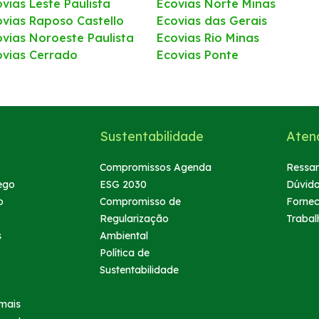
vias Leste Paulista
Ecovias Norte Minas
ovias Raposo Castello
Ecovias das Gerais
ovias Noroeste Paulista
Ecovias Rio Minas
ovias Cerrado
Ecovias Ponte
Sustentabilidade
Aten
Compromissos Agenda
Ressar
ego
ESG 2030
Dúvid
o
Compromisso de
Forne
Regularização
Trabal
s
Ambiental
Política de
o
Sustentabilidade
mais