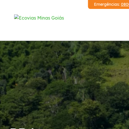
Emergências:
080
Institucional
Relatórios
Demonstrações Financeiras
Código de Conduta
Serviços