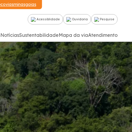
ecoviasminasgoias
Acessiblidade
Ouvidoria
Pesquise
s
Notícias
Sustentabilidade
Mapa da via
Atendimento