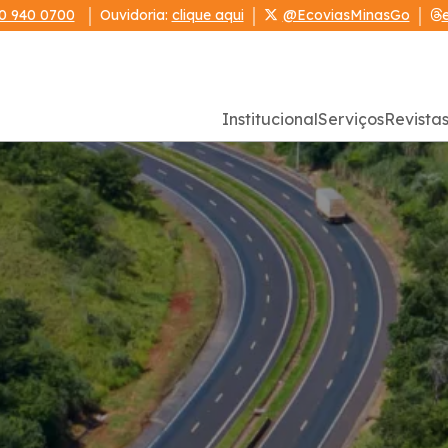
0 940 0700
Ouvidoria:
clique aqui
@EcoviasMinasGo
Institucional
Serviços
Revista