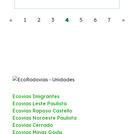
Anterior
(current)
Pró
«
1
2
3
4
5
6
7
»
Ecovias Imigrantes
Ecovias Leste Paulista
Ecovias Raposo Castello
Ecovias Noroeste Paulista
Ecovias Cerrado
Ecovias Minas Goiás