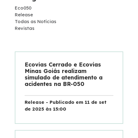
Eco050
Serviço de Atendimento ao Usuário - SAU
Release
Todas as Notícias
Combate a Focos de Incêndio
Revistas
Faixa de Domínio
Links Úteis
Ecovias Cerrado e Ecovias
Minas Goiás realizam
simulado de atendimento a
Tráfego Mensal
acidentes na BR-050
Estatística de acidentes
Release - Publicado em 11 de set
de 2025 às 15:00
Revistas
Notícias