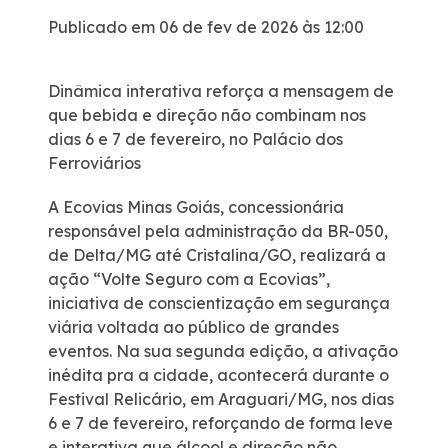
Publicado em 06 de fev de 2026 às 12:00
Sustentabilidade
Dinâmica interativa reforça a mensagem de
Compromissos Agenda ESG 2030
que bebida e direção não combinam nos
dias 6 e 7 de fevereiro, no Palácio dos
Compromisso de Regularização Ambiental
Ferroviários
A Ecovias Minas Goiás, concessionária
Política de Sustentabilidade
responsável pela administração da BR-050,
de Delta/MG até Cristalina/GO, realizará a
Mapa da via
ação “Volte Seguro com a Ecovias”,
iniciativa de conscientização em segurança
Atendimento
viária voltada ao público de grandes
eventos. Na sua segunda edição, a ativação
inédita pra a cidade, acontecerá durante o
Ressarcimento
Festival Relicário, em Araguari/MG, nos dias
6 e 7 de fevereiro, reforçando de forma leve
Dúvidas
e interativa que álcool e direção não