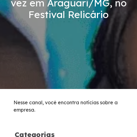
vez em Araguari/MG, no
Inspeção de Tráfego
Festival Relicário
Tarifas de Pedágio
Agenda de Obras
Histórico de obras
Carta ao Usuário
Socorro Mecânico
Nesse canal, você encontra notícias sobre a
empresa.
Socorro Médico
Apreensão de Animais
Categorias