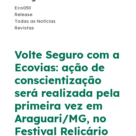
Eco050
Serviço de Atendimento ao Usuário - SAU
Release
Todas as Notícias
Combate a Focos de Incêndio
Revistas
Faixa de Domínio
Volte Seguro com a
Links Úteis
Ecovias: ação de
conscientização
Tráfego Mensal
será realizada pela
Estatística de acidentes
primeira vez em
Revistas
Araguari/MG, no
Festival Relicário
Notícias