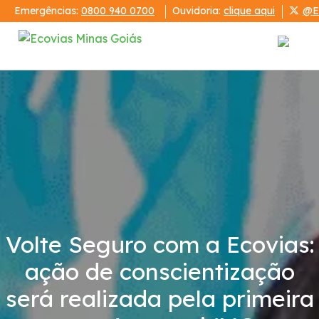
Emergências:
0800 940 0700
Ouvidoria:
clique aqui
@E
Institucional
Relatórios
Demonstrações Financeiras
Código de Conduta
Volte Seguro com a Ecovias:
Serviços
ação de conscientização
será realizada pela primeira
PRA