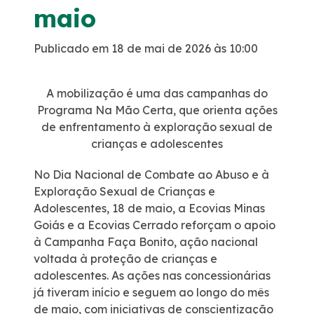
maio
Sustentabilidade
Publicado em 18 de mai de 2026 às 10:00
Compromissos Agenda ESG 2030
A mobilização é uma das campanhas do
Compromisso de Regularização Ambiental
Programa Na Mão Certa, que orienta ações
de enfrentamento à exploração sexual de
crianças e adolescentes
Política de Sustentabilidade
No Dia Nacional de Combate ao Abuso e à
Mapa da via
Exploração Sexual de Crianças e
Adolescentes, 18 de maio, a Ecovias Minas
Goiás e a Ecovias Cerrado reforçam o apoio
Atendimento
à Campanha Faça Bonito, ação nacional
voltada à proteção de crianças e
Ressarcimento
adolescentes. As ações nas concessionárias
já tiveram início e seguem ao longo do mês
Dúvidas
de maio, com iniciativas de conscientização