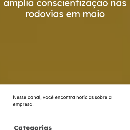
amplia conscientização nas
Inspeção de Tráfego
rodovias em maio
Tarifas de Pedágio
Agenda de Obras
Histórico de obras
Carta ao Usuário
Socorro Mecânico
Nesse canal, você encontra notícias sobre a
empresa.
Socorro Médico
Apreensão de Animais
Categorias