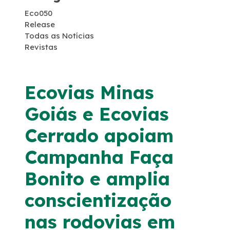
Eco050
Serviço de Atendimento ao Usuário - SAU
Release
Todas as Notícias
Combate a Focos de Incêndio
Revistas
Faixa de Domínio
Ecovias Minas
Links Úteis
Goiás e Ecovias
Cerrado apoiam
Tráfego Mensal
Campanha Faça
Estatística de acidentes
Bonito e amplia
Revistas
conscientização
nas rodovias em
Notícias