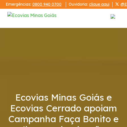
Emergências:
0800 940 0700
Ouvidoria:
clique aqui
@E
Institucional
Relatórios
Demonstrações Financeiras
Código de Conduta
Ecovias Minas Goiás e
Serviços
Ecovias Cerrado apoiam
Campanha Faça Bonito e
PRA