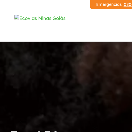
Emergências:
080
Institucional
Relatórios
Demonstrações Financeiras
Código de Conduta
Serviços