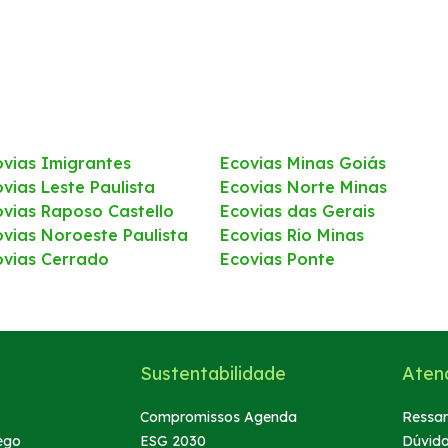
ovias Imigrantes
Ecovias Minas Goiás
vias Leste Paulista
Ecovias Norte Minas
ovias Raposo Castello
Ecovias das Gerais
ovias Noroeste Paulista
Ecovias Rio Minas
ovias Cerrado
Ecovias Ponte
Sustentabilidade
Aten
Compromissos Agenda
Ressar
ego
ESG 2030
Dúvid