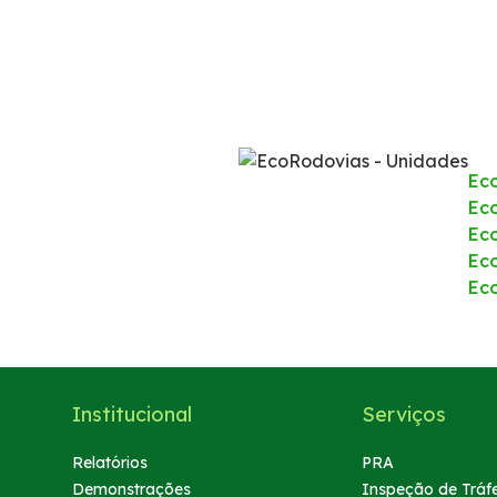
Ec
Eco
Ec
Ec
Ec
Institucional
Serviços
Relatórios
PRA
Demonstrações
Inspeção de Tráf