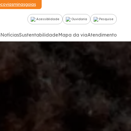
ecoviasminasgoias
Acessiblidade
Ouvidoria
Pesquise
s
Notícias
Sustentabilidade
Mapa da via
Atendimento