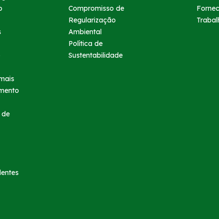
o
Compromisso de
Forne
Regularização
Trabal
s
Ambiental
Política de
o
Sustentabilidade
mais
imento
 de
dentes