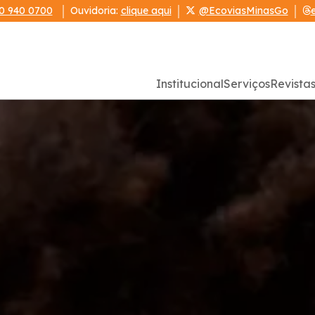
0 940 0700
Ouvidoria:
clique aqui
@EcoviasMinasGo
Institucional
Serviços
Revista