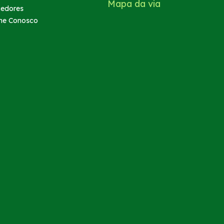
Mapa da via
cedores
he Conosco