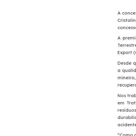
Notícias
A conce
Cristal
Sustentabilidade
concess
A premi
Compromissos Agenda ESG 2030
Terrest
Export (
Compromisso de Regularização Ambiental
Desde q
a quali
Política de Sustentabilidade
mineiro
recupera
Mapa da via
Nos tra
em Trat
resíduo
Atendimento
durabil
acidente
Ressarcimento
“Como c