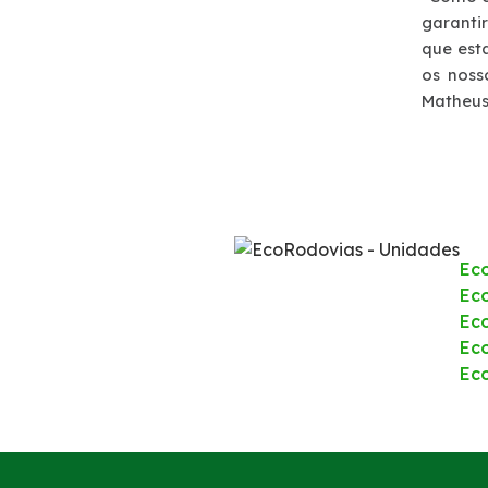
garanti
Dúvidas
que est
os noss
Fornecedores
Matheus
Trabalhe Conosco
Ec
Eco
Ec
Ec
Ec