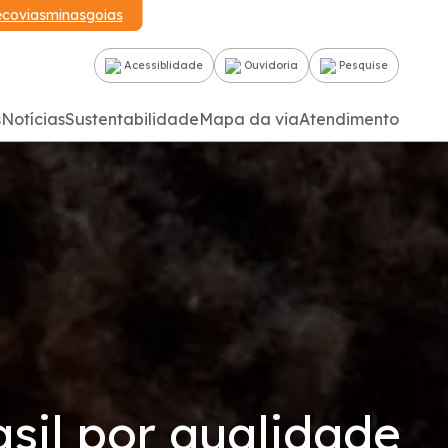
ecoviasminasgoias
Acessiblidade
Ouvidoria
Pesquise
s
Notícias
Sustentabilidade
Mapa da via
Atendimento
sil por qualidade