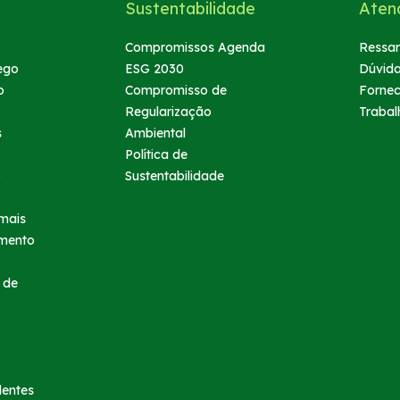
Sustentabilidade
Aten
Compromissos Agenda
Ressar
ego
ESG 2030
Dúvid
o
Compromisso de
Forne
Regularização
Trabal
s
Ambiental
Política de
o
Sustentabilidade
mais
imento
 de
dentes