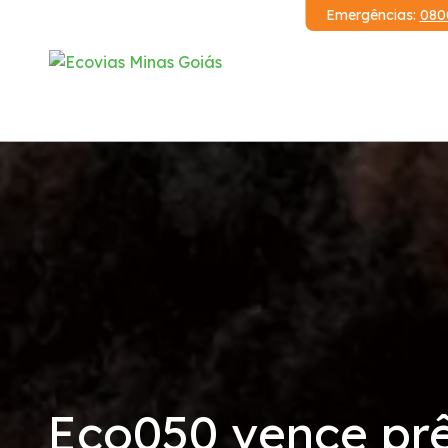
Emergências:
080
Institucional
Relatórios
Demonstrações Financeiras
Código de Conduta
Serviços
Eco050 vence prê