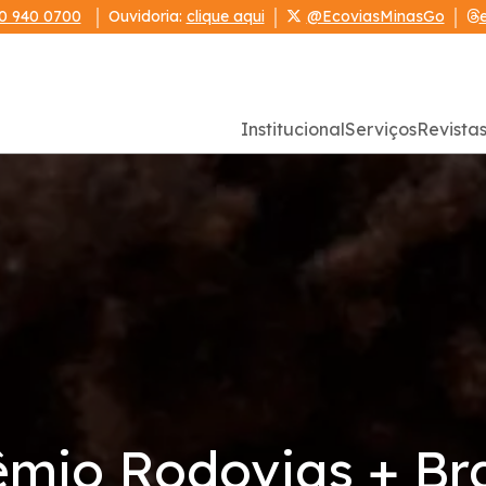
0 940 0700
Ouvidoria:
clique aqui
@EcoviasMinasGo
Institucional
Serviços
Revista
mio Rodovias + Bra