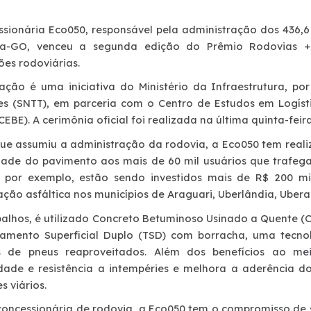
ssionária Eco050, responsável pela administração dos 436,
ina-GO, venceu a segunda edição do Prêmio Rodovias +
ões rodoviárias.
ação é uma iniciativa do Ministério da Infraestrutura, po
res (SNTT), em parceria com o Centro de Estudos em Logísti
CEBE). A cerimônia oficial foi realizada na última quinta-feira
ue assumiu a administração da rodovia, a Eco050 tem reali
dade do pavimento aos mais de 60 mil usuários que trafeg
, por exemplo, estão sendo investidos mais de R$ 200 m
ção asfáltica nos municípios de Araguari, Uberlândia, Ubera
balhos, é utilizado Concreto Betuminoso Usinado a Quente
amento Superficial Duplo (TSD) com borracha, uma tecno
s de pneus reaproveitados. Além dos benefícios ao me
idade e resistência a intempéries e melhora a aderência d
s viários.
oncessionária de rodovia, a Eco050 tem o compromisso de s