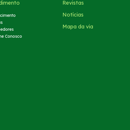
dimento
Revistas
Notícias
cimento
as
Mapa da via
cedores
he Conosco