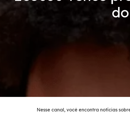
PRA
do
Inspeção de Tráfego
Tarifas de Pedágio
Agenda de Obras
Histórico de obras
Carta ao Usuário
Socorro Mecânico
Nesse canal, você encontra notícias sobr
Socorro Médico