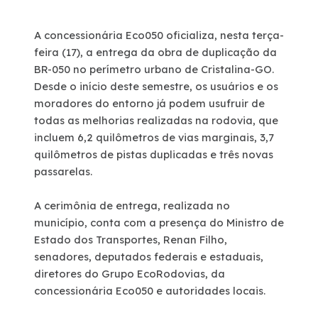
Sustentabilidade
A concessionária Eco050 oficializa, nesta terça-
feira (17), a entrega da obra de duplicação da
Compromissos Agenda ESG 2030
BR-050 no perímetro urbano de Cristalina-GO.
Desde o início deste semestre, os usuários e os
moradores do entorno já podem usufruir de
Compromisso de Regularização Ambiental
todas as melhorias realizadas na rodovia, que
incluem 6,2 quilômetros de vias marginais, 3,7
Política de Sustentabilidade
quilômetros de pistas duplicadas e três novas
passarelas.
Mapa da via
A cerimônia de entrega, realizada no
município, conta com a presença do Ministro de
Atendimento
Estado dos Transportes, Renan Filho,
senadores, deputados federais e estaduais,
Ressarcimento
diretores do Grupo EcoRodovias, da
concessionária Eco050 e autoridades locais.
Dúvidas