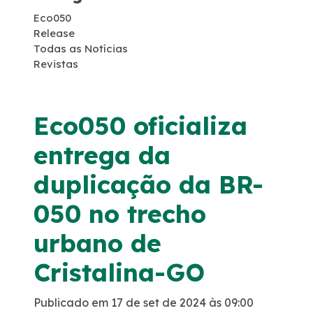
Eco050
Serviço de Atendimento ao Usuário - SAU
Release
Todas as Notícias
Combate a Focos de Incêndio
Revistas
Faixa de Domínio
Eco050 oficializa
Links Úteis
entrega da
duplicação da BR-
Tráfego Mensal
050 no trecho
Estatística de acidentes
urbano de
Revistas
Cristalina-GO
Notícias
Publicado em 17 de set de 2024 às 09:00