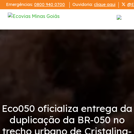
Emergências:
0800 940 0700
Ouvidoria:
clique aqui
@E
Institucional
Relatórios
Demonstrações Financeiras
Código de Conduta
Eco050 oficializa entrega da
Serviços
duplicação da BR-050 no
PRA
trecho urbano de Cristalina-