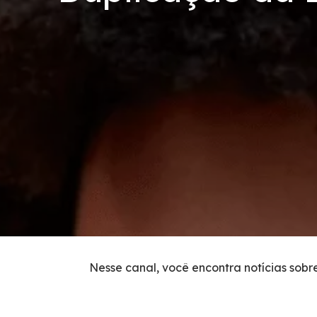
PRA
Inspeção de Tráfego
Tarifas de Pedágio
Agenda de Obras
Histórico de obras
Carta ao Usuário
Socorro Mecânico
Nesse canal, você encontra notícias sobr
Socorro Médico