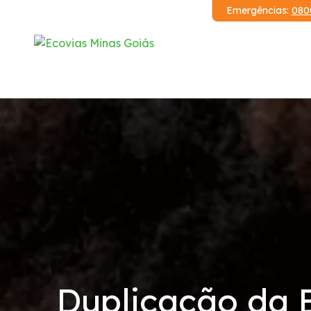
Emergências:
080
Institucional
Relatórios
Demonstrações Financeiras
Código de Conduta
Serviços
Duplicação da 