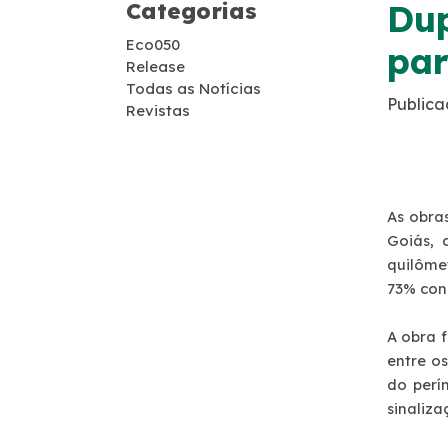
Categorias
Dup
Apreensão de Animais
Eco050
par
Release
Serviço de Atendimento ao Usuário - SAU
Todas as Notícias
Publica
Revistas
Combate a Focos de Incêndio
Faixa de Domínio
As obra
Goiás, 
Links Úteis
quilôme
73% con
Tráfego Mensal
A obra 
Estatística de acidentes
entre o
do perí
sinaliza
Revistas