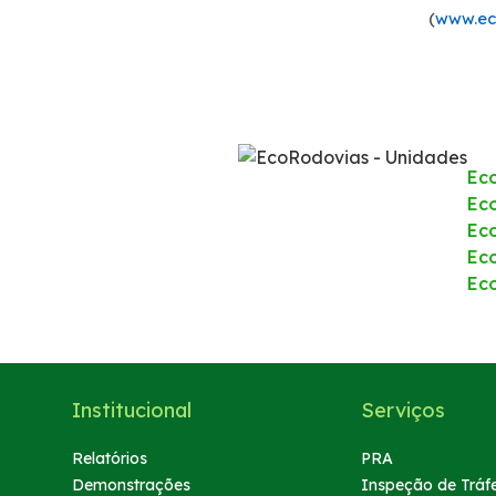
(
www.ec
Dúvidas
Fornecedores
Trabalhe Conosco
Ec
Eco
Ec
Ec
Ec
Institucional
Serviços
Relatórios
PRA
Demonstrações
Inspeção de Tráf