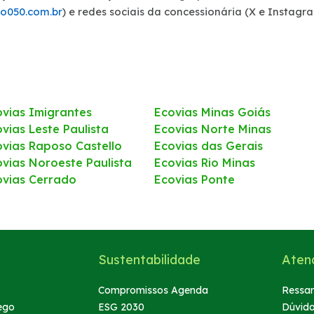
o050.com.br
) e redes sociais da concessionária (X e Instagr
ovias Imigrantes
Ecovias Minas Goiás
vias Leste Paulista
Ecovias Norte Minas
ovias Raposo Castello
Ecovias das Gerais
ovias Noroeste Paulista
Ecovias Rio Minas
ovias Cerrado
Ecovias Ponte
Sustentabilidade
Aten
Compromissos Agenda
Ressar
ego
ESG 2030
Dúvid