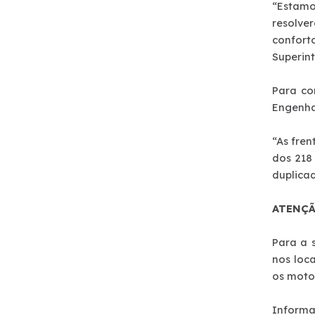
“Estam
Notícias
resolve
confort
Sustentabilidade
Superin
Para co
Compromissos Agenda ESG 2030
Engenha
Compromisso de Regularização Ambiental
“As fre
dos 218
duplicad
Política de Sustentabilidade
ATENÇÃ
Mapa da via
Para a 
Atendimento
nos loc
os motor
Ressarcimento
Informa