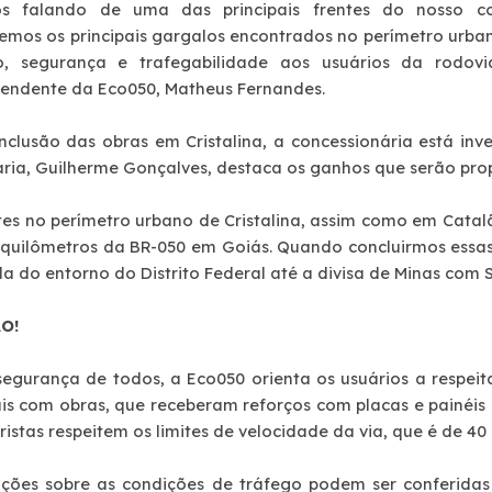
os falando de uma das principais frentes do nosso c
remos os principais gargalos encontrados no perímetro urb
o, segurança e trafegabilidade aos usuários da rodov
tendente da Eco050, Matheus Fernandes.
nclusão das obras em Cristalina, a concessionária está inv
ria, Guilherme Gonçalves, destaca os ganhos que serão pro
ntes no perímetro urbano de Cristalina, assim como em Cata
 quilômetros da BR-050 em Goiás. Quando concluirmos essas
a do entorno do Distrito Federal até a divisa de Minas com 
O!
segurança de todos, a Eco050 orienta os usuários a respei
ais com obras, que receberam reforços com placas e painéi
istas respeitem os limites de velocidade da via, que é de 40
ções sobre as condições de tráfego podem ser conferidas 