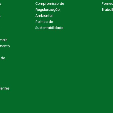
o
Compromisso de
Forne
Regularização
Trabal
s
Ambiental
Política de
o
Sustentabilidade
mais
imento
 de
dentes