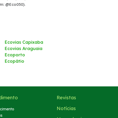
am: @Eco050).
Ecovias Capixaba
Ecovias Araguaia
Ecoporto
Ecopátio
dimento
Revistas
Notícias
cimento
as