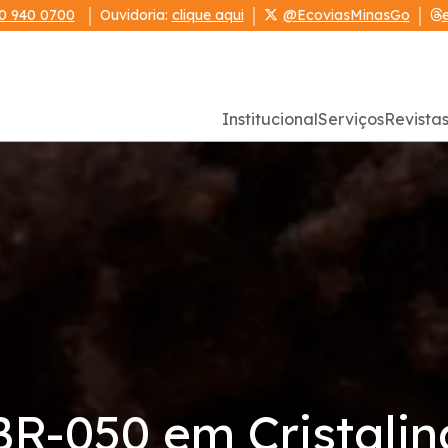
0 940 0700
Ouvidoria:
clique aqui
@EcoviasMinasGo
Institucional
Serviços
Revista
BR-050 em Cristalin