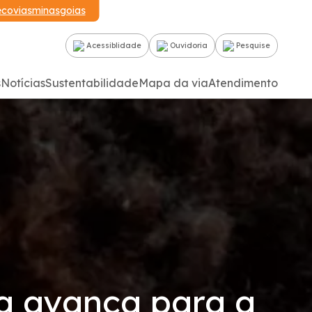
ecoviasminasgoias
Acessiblidade
Ouvidoria
Pesquise
s
Notícias
Sustentabilidade
Mapa da via
Atendimento
a avança para a