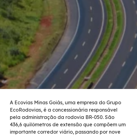
Inspeção de Tráfego
Tarifas de Pedágio
Agenda de Obras
Histórico de obras
Carta ao Usuário
Socorro Mecânico
A Ecovias Minas Goiás, uma empresa do Grupo
EcoRodovias, é a concessionária responsável
Socorro Médico
pela administração da rodovia BR-050. São
436,6 quilômetros de extensão que compõem um
Apreensão de Animais
importante corredor viário, passando por nove