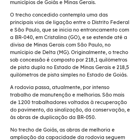
municípios de Goiás e Minas Gerais.
Serviço de Atendimento ao Usuário - SAU
O trecho concedido contempla uma das
principais vias de ligação entre o Distrito Federal
Combate a Focos de Incêndio
e São Paulo, que se inicia no entroncamento com
a BR-040, em Cristalina (GO), e se estende até a
Faixa de Domínio
divisa de Minas Gerais com São Paulo, no
munícipio de Delta (MG). Originalmente, o trecho
sob concessão é composto por 218,1 quilômetros
Links Úteis
de pista dupla no Estado de Minas Gerais e 218,5
quilômetros de pista simples no Estado de Goiás.
Tráfego Mensal
A rodovia passa, atualmente, por intenso
trabalho de manutenção e melhorias. São mais
Estatística de acidentes
de 1.200 trabalhadores voltados à recuperação
do pavimento, da sinalização, da conservação, e
Revistas
às obras de duplicação da BR-050.
No trecho de Goiás, as obras de melhoria e
Notícias
ampliação da capacidade da rodovia seguem