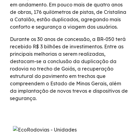
em andamento. Em pouco mais de quatro anos
Sustentabilidade
de obras, 176 quilômetros de pistas, de Cristalina
a Catalão, estão duplicados, agregando mais
conforto e segurança a viagem dos usuários.
Compromissos Agenda ESG 2030
Durante os 30 anos de concessão, a BR-050 terá
Compromisso de Regularização Ambiental
recebido R$ 3 bilhões de investimentos. Entre as
principais melhorias a serem realizadas,
destacam-se a conclusão da duplicação da
Política de Sustentabilidade
rodovia no trecho de Goiás, a recuperação
estrutural do pavimento em trechos que
Mapa da via
compreendem o Estado de Minas Gerais, além
da implantação de novos trevos e dispositivos de
segurança.
Atendimento
Ressarcimento
Dúvidas